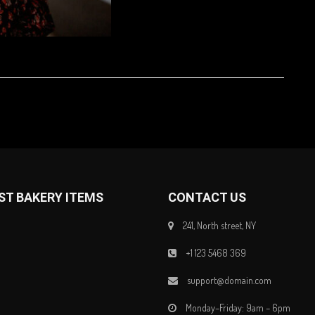
ST BAKERY ITEMS
CONTACT US
241, North street, NY
+1 123 5468 369
support@domain.com
Monday–Friday: 9am – 6pm