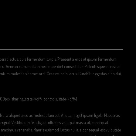
acerat lectus, quis fermentum turpis. Praesent a eros ut ipsum fermentum
cu. Aenean rutrum diam nec imperdiet consectetur. Pellentesque ac nisl ut
tum molestie sit amet orci. Cras vel odio lacus. Curabitur egestas nibh dui,
500px» sharing_state=»off» controls_state=»off»]
t. Nulla aliquet arcu ac molestie laoreet. Aliquam eget ipsum ligula. Maecenas
feugiat. Vestibulum felis ligula, ultricies volutpat massa ut, consequat
 maximus venenatis. Mauris euismod luctus nulla, a consequat est vulputate