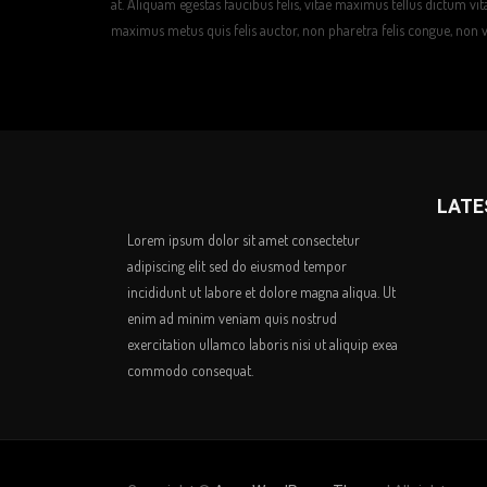
at. Aliquam egestas faucibus felis, vitae maximus tellus dictum vi
maximus metus quis felis auctor, non pharetra felis congue, non
LATE
Lorem ipsum dolor sit amet consectetur
adipiscing elit sed do eiusmod tempor
incididunt ut labore et dolore magna aliqua. Ut
enim ad minim veniam quis nostrud
exercitation ullamco laboris nisi ut aliquip exea
commodo consequat.