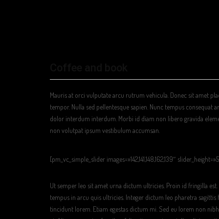
Coffee and book
Mauris at orci vulputate arcu rutrum vehicula. Donec sit amet pl
tempor. Nulla sed pellentesque sapien. Nunc tempus consequat ar
dolor interdum interdum. Morbi id diam non libero gravida elemen
non volutpat ipsum vestibulum accumsan.
[pm_vc_simple_slider images=»142,141,148,162,139″ slider_height=»
Ut semper leo sit amet urna dictum ultricies. Proin id fringilla es
tempus in arcu quis ultricies. Integer dictum leo pharetra sagittis 
tincidunt lorem. Etiam egestas dictum mi. Sed eu lorem non nibh