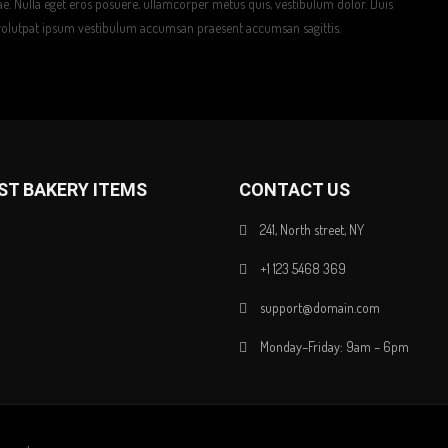
tae. Nulla eget eros posuere, ullamcorper metus quis, vestibulum dolor. Duis
 volutpat ipsum vestibulum accumsan praesent accumsan sagittis.
ST BAKERY ITEMS
CONTACT US
241, North street, NY
+1 123 5468 369
support@domain.com
Monday–Friday: 9am – 6pm