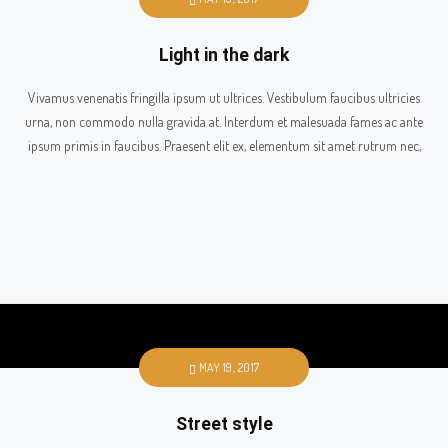
Light in the dark
Vivamus venenatis fringilla ipsum ut ultrices. Vestibulum faucibus ultricies
urna, non commodo nulla gravida at. Interdum et malesuada fames ac ante
ipsum primis in faucibus. Praesent elit ex, elementum sit amet rutrum nec,
MAY 19, 2017
Street style