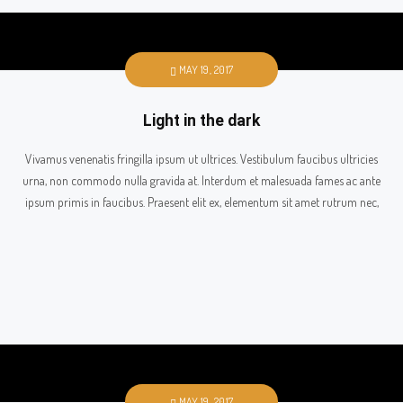
MAY 19, 2017
Light in the dark
Vivamus venenatis fringilla ipsum ut ultrices. Vestibulum faucibus ultricies
urna, non commodo nulla gravida at. Interdum et malesuada fames ac ante
ipsum primis in faucibus. Praesent elit ex, elementum sit amet rutrum nec,
MAY 19, 2017