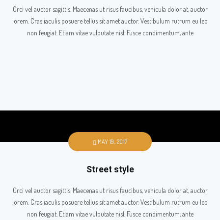
Orci vel auctor sagittis. Maecenas ut risus faucibus, vehicula dolor at, auctor
lorem. Cras iaculis posuere tellus sit amet auctor. Vestibulum rutrum eu leo
non feugiat. Etiam vitae vulputate nisl. Fusce condimentum, ante
MAY 19, 2017
Street style
Orci vel auctor sagittis. Maecenas ut risus faucibus, vehicula dolor at, auctor
lorem. Cras iaculis posuere tellus sit amet auctor. Vestibulum rutrum eu leo
non feugiat. Etiam vitae vulputate nisl. Fusce condimentum, ante