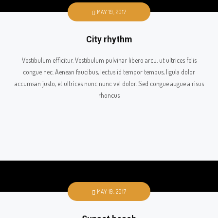
MAY 19, 2017
City rhythm
Vestibulum efficitur. Vestibulum pulvinar libero arcu, ut ultrices felis
congue nec. Aenean faucibus, lectus id tempor tempus, ligula dolor
accumsan justo, et ultrices nunc nunc vel dolor. Sed congue augue a risus
rhoncus
MAY 19, 2017