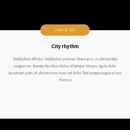
MAY 19, 2017
City rhythm
Vestibulum efficitur. Vestibulum pulvinar libero arcu, ut ultrices felis
congue nec. Aenean faucibus, lectus id tempor tempus, ligula dolor
accumsan justo, et ultrices nunc nunc vel dolor. Sed congue augue a risus
rhoncus