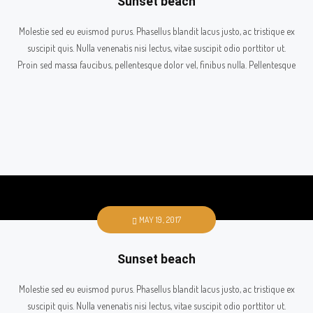
Sunset beach
Molestie sed eu euismod purus. Phasellus blandit lacus justo, ac tristique ex
suscipit quis. Nulla venenatis nisi lectus, vitae suscipit odio porttitor ut.
Proin sed massa faucibus, pellentesque dolor vel, finibus nulla. Pellentesque
MAY 19, 2017
Sunset beach
Molestie sed eu euismod purus. Phasellus blandit lacus justo, ac tristique ex
suscipit quis. Nulla venenatis nisi lectus, vitae suscipit odio porttitor ut.