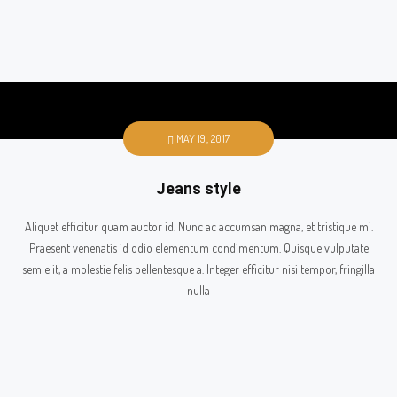
MAY 19, 2017
Jeans style
Aliquet efficitur quam auctor id. Nunc ac accumsan magna, et tristique mi.
Praesent venenatis id odio elementum condimentum. Quisque vulputate
sem elit, a molestie felis pellentesque a. Integer efficitur nisi tempor, fringilla
nulla