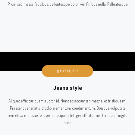
Proin sed massa faucibus, pellentesque dolor vel, finibus nulla. Pellentesque
MAY 19, 2017
Jeans style
Aliquet efficitur quam auctor id. Nunc ac accumsan magna, et tristique mi.
Praesent venenatis id odio elementum condimentum. Quisque vulputate
sem elit, a molestie felis pellentesque a. Integer efficitur nisi tempor, fringilla
nulla