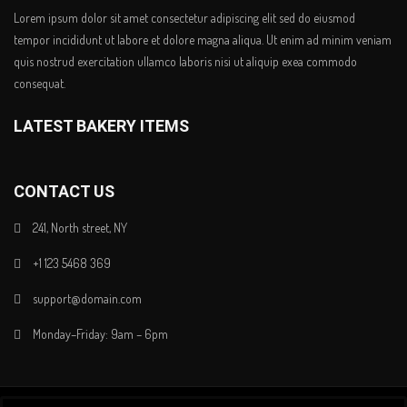
Lorem ipsum dolor sit amet consectetur adipiscing elit sed do eiusmod
tempor incididunt ut labore et dolore magna aliqua. Ut enim ad minim veniam
quis nostrud exercitation ullamco laboris nisi ut aliquip exea commodo
consequat.
LATEST BAKERY ITEMS
CONTACT US
241, North street, NY
+1 123 5468 369
support@domain.com
Monday–Friday: 9am – 6pm