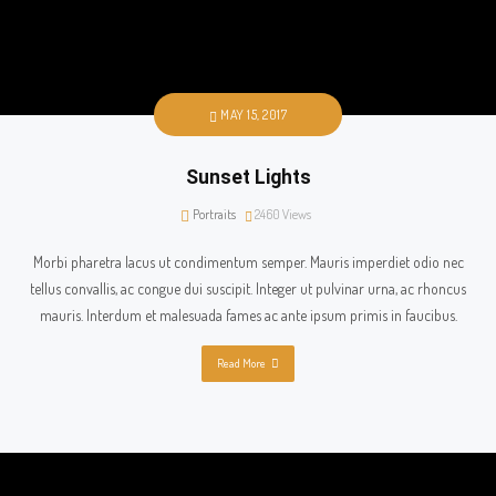
MAY 15, 2017
Sunset Lights
Portraits
2460
Views
Morbi pharetra lacus ut condimentum semper. Mauris imperdiet odio nec
tellus convallis, ac congue dui suscipit. Integer ut pulvinar urna, ac rhoncus
mauris. Interdum et malesuada fames ac ante ipsum primis in faucibus.
Read More