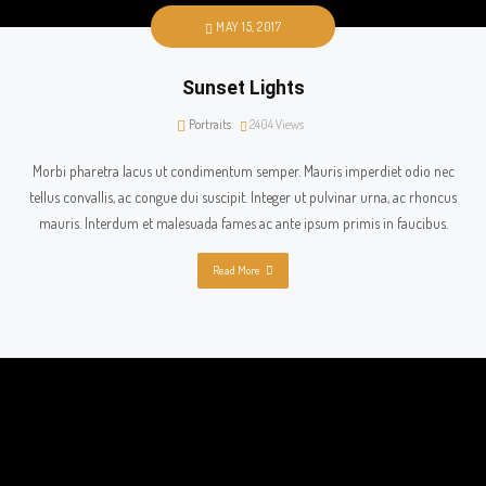
MAY 15, 2017
Sunset Lights
Portraits
2404
Views
Morbi pharetra lacus ut condimentum semper. Mauris imperdiet odio nec
tellus convallis, ac congue dui suscipit. Integer ut pulvinar urna, ac rhoncus
mauris. Interdum et malesuada fames ac ante ipsum primis in faucibus.
Read More