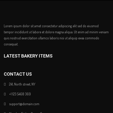
Lorem ipsum dolor sit amet consectetur adipiscing elit sed do eiusmod
tempor incididunt ut labore et dolore magna aliqua. Ut enim ad minim veniam
quis nostrud exercitation ullamco laboris nisi ut aliquip exea commodo
consequat.
LATEST BAKERY ITEMS
CONTACT US
241, North street, NY
+1 123 5468 369
support@domain.com