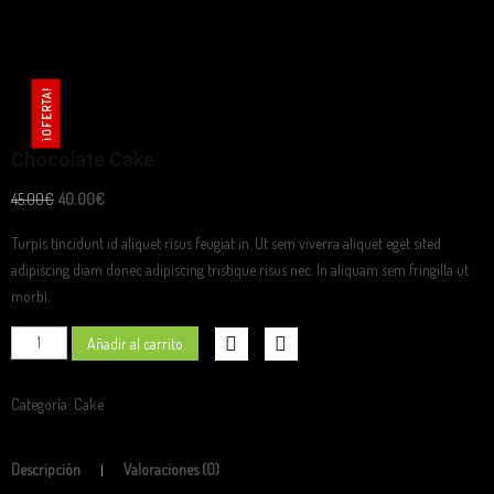
¡OFERTA!
Chocolate Cake
40.00
€
45.00
€
Turpis tincidunt id aliquet risus feugiat in. Ut sem viverra aliquet eget sited
adipiscing diam donec adipiscing tristique risus nec. In aliquam sem fringilla ut
morbi.
Chocolate
Añadir al carrito
Cake
cantidad
Categoría:
Cake
Descripción
Valoraciones (0)