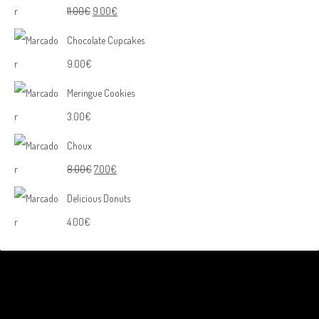
11.00
€
9.00
€
Chocolate Cupcakes
9.00
€
Meringue Cookies
3.00
€
Choux
8.00
€
7.00
€
Delicious Donuts
4.00
€