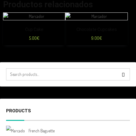
Productos relacionados
Cup Cake
Chocolate Cupcakes
5.00
€
9.00
€
PRODUCTS
French Baguette