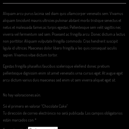
Aliquam arcu purus lacinia sed diam quis ullamcorper venenatis sem. Vivamus
aliquam tincidunt mauris ultricies pulvinar abitant morbi tristique senectus et
netus et malesuada fames ac turpis egestas. Pellentesque sem velit sagittis nec
viverra vel fermentum sed sem. Praesent ac fringilla arcu. Donec dictum a lectus
non porttitor. Aliquam vulputate fringilla commodo. Cras hendrerit suscipit
ligula id ultrices. Maecenas dolor libero fringilla a leo quis consequat iaculis
sapien. Vivamus vitae dictum tortor.
Egestas fringilla phasellus faucibus scelerisque eleifend donec pretium
pellentesque dignissim enim sit amet venenatis urna cursus eget. At augue eget
arcu dictum varius duis maecenas sed enim ut sem viverra aliquet eget sit.
No hay valoraciones aún.
Sé el primero en valorar “Chocolate Cake”
Tu dirección de correo electrónico no será publicada.
Los campos obligatorios
están marcados con
*