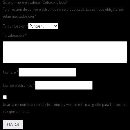
Sé el primero en valorar “Cofee and book”
Tu dirección de correo electrónico no será publicada.
Los campos obligatorios
están marcados con
*
Tu puntuación
*
Tu valoración
*
Nombre
*
Correo electrónico
*
Guarda mi nombre, correo electrónico y web en este navegador para la próxima
vez que comente.