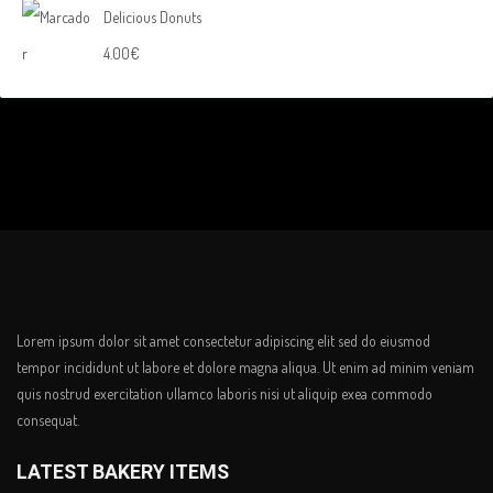
Delicious Donuts
4.00
€
Lorem ipsum dolor sit amet consectetur adipiscing elit sed do eiusmod
tempor incididunt ut labore et dolore magna aliqua. Ut enim ad minim veniam
quis nostrud exercitation ullamco laboris nisi ut aliquip exea commodo
consequat.
LATEST BAKERY ITEMS