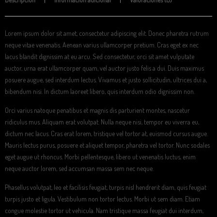
Lorem ipsum dolor sit amet, consectetur adipiscing elit. Donec pharetra rutrum
neque vitae venenatis. Aenean varius ullamcorper pretium. Cras eget ex nec
lacus blandit dignissim at eu arcu. Sed consectetur, orci sit amet vulputate
auctor, urna erat ullamcorper quam, vel auctor justo felis a dui. Duis maximus
posuere augue, sed interdum lectus. Vivamus et justo sollicitudin, ultrices dui a,
bibendum nisi. In dictum laoreet libero, quis interdum odio dignissim non.
Orci varius natoque penatibus et magnis dis parturient montes, nascetur
ridiculus mus. Aliquam erat volutpat. Nulla neque nisi, tempor eu viverra eu,
dictum nec lacus. Cras erat lorem, tristique vel tortor at, euismod cursus augue.
Mauris lectus purus, posuere et aliquet tempor, pharetra vel tortor. Nunc sodales
eget augue ut rhoncus. Morbi pellentesque, libero ut venenatis luctus, enim
neque auctor lorem, sed accumsan massa sem nec neque.
Phasellus volutpat, leo et facilisis feugiat, turpis nisl hendrerit diam, quis feugiat
turpis justo et ligula. Vestibulum non tortor lectus. Morbi ut sem diam. Etiam
congue molestie tortor ut vehicula. Nam tristique massa feugiat dui interdum,