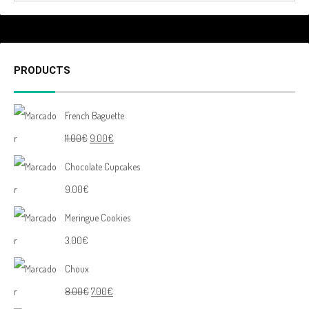
PRODUCTS
French Baguette
11.00
€
9.00
€
Chocolate Cupcakes
9.00
€
Meringue Cookies
3.00
€
Choux
8.00
€
7.00
€