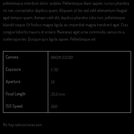
pellentesque interdum dolor sodales. Pellentesque diam sapien, cursus pharetra
mi nec, consectetur dapibus quam. Aliquam ut leo sed velit elementum feugiat
eget tempor quam. Aenean velit elit, dapibus pharetra odio non, pellentesque
blandit neque. Ut finibus magna ligula, eu imperdiet magna hendrerit eget. Cras
congue lobortis mauris id ornare. Maecenas eget urna commodo, varius mi a,
scelerisque leo. Quisque quis ligula sapien. Pellentesque vel.
Camera
NIKON D3200
Exposure
1/30
Aperture
1.8
Focal Length
35.0 mm
ISO Speed
560
No hay valoraciones aún.