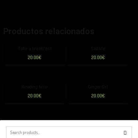
Productos relacionados
Take a breakfast
Still life
20.00
€
20.00
€
Reading time
Ginger Girl
20.00
€
20.00
€