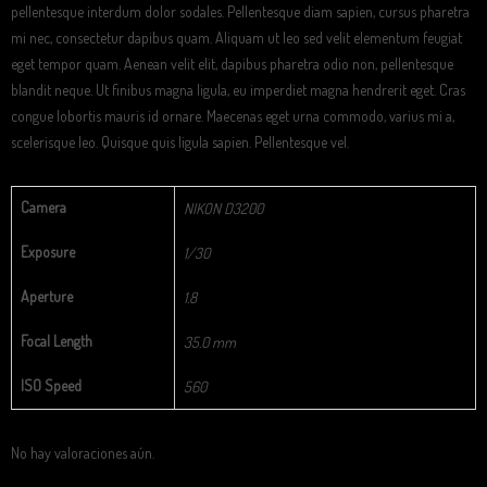
pellentesque interdum dolor sodales. Pellentesque diam sapien, cursus pharetra
mi nec, consectetur dapibus quam. Aliquam ut leo sed velit elementum feugiat
eget tempor quam. Aenean velit elit, dapibus pharetra odio non, pellentesque
blandit neque. Ut finibus magna ligula, eu imperdiet magna hendrerit eget. Cras
congue lobortis mauris id ornare. Maecenas eget urna commodo, varius mi a,
scelerisque leo. Quisque quis ligula sapien. Pellentesque vel.
Camera
NIKON D3200
Exposure
1/30
Aperture
1.8
Focal Length
35.0 mm
ISO Speed
560
No hay valoraciones aún.