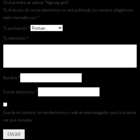
Sé el primero en valorar “Highway girls”
Tu dirección de correo electrónico no será publicada.
Los campos obligatorios
están marcados con
*
Tu puntuación
*
Tu valoración
*
Nombre
*
Correo electrónico
*
Guarda mi nombre, correo electrónico y web en este navegador para la próxima
vez que comente.