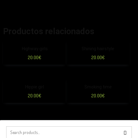
Productos relacionados
Highway girls
Shining hairstyle
20.00
€
20.00
€
Hippie girl
Smoking time
20.00
€
20.00
€