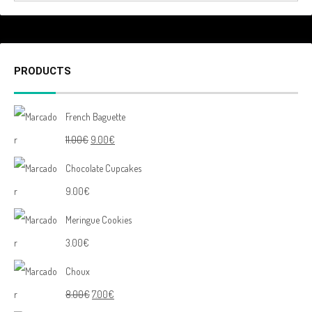
PRODUCTS
French Baguette
11.00
€
9.00
€
Chocolate Cupcakes
9.00
€
Meringue Cookies
3.00
€
Choux
8.00
€
7.00
€