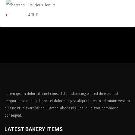
Delicious Donuts
4.00
€
Lorem ipsum dolor sit amet consectetur adipiscing elit sed do eiusmod
tempor incididunt ut labore et dolore magna aliqua. Ut enim ad minim veniam
quis nostrud exercitation ullamco laboris nisi ut aliquip exea commodo
consequat.
LATEST BAKERY ITEMS