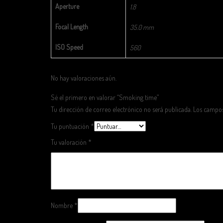
Aperture
1.8
Focal Length
35.0 mm
ISO Speed
560
No hay valoraciones aún.
Sé el primero en valorar “Smoking time”
Tu dirección de correo electrónico no será publicada.
Los campos
Tu puntuación
*
Tu valoración
*
Nombre
*