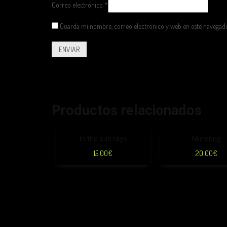
Correo electrónico
*
Guarda mi nombre, correo electrónico y web en este navegad
Productos relacionados
In the sun rays
Mirroring
15.00
€
20.00
€