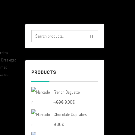
retra
 Cras eget
 amet
PRODUCTS
 a dui.
French Baguette
11.00
€
9.00
€
Chocolate Cupcakes
9.00
€