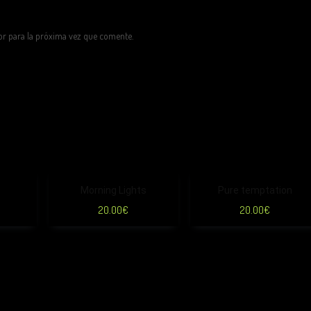
or para la próxima vez que comente.
Morning Lights
Pure temptation
20.00
€
20.00
€