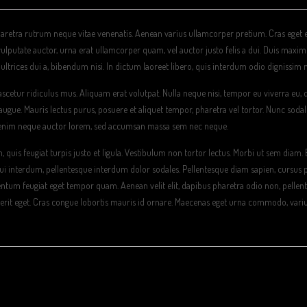
haretra rutrum neque vitae venenatis. Aenean varius ullamcorper pretium. Cras eget 
 vulputate auctor, urna erat ullamcorper quam, vel auctor justo felis a dui. Duis maxi
 ultrices dui a, bibendum nisi. In dictum laoreet libero, quis interdum odio dignissim 
scetur ridiculus mus. Aliquam erat volutpat. Nulla neque nisi, tempor eu viverra eu,
 augue. Mauris lectus purus, posuere et aliquet tempor, pharetra vel tortor. Nunc sodal
s, enim neque auctor lorem, sed accumsan massa sem nec neque.
iam, quis feugiat turpis justo et ligula. Vestibulum non tortor lectus. Morbi ut sem diam.
dui interdum, pellentesque interdum dolor sodales. Pellentesque diam sapien, cursus 
ntum feugiat eget tempor quam. Aenean velit elit, dapibus pharetra odio non, pellen
erit eget. Cras congue lobortis mauris id ornare. Maecenas eget urna commodo, variu