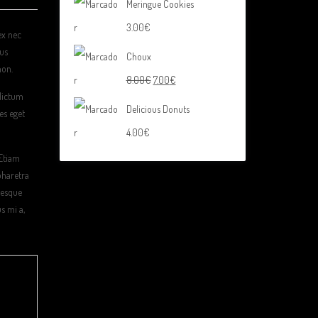
Meringue Cookies
3.00
€
ex nec
mus
Choux
non.
8.00
€
7.00
€
 dictum
Delicious Donuts
es eget
4.00
€
 Etiam
pharetra
tesque
s mi a,