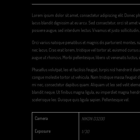
Lorem ipsum dolor sit amet, consectetur adipiscing elit. Donec p
lacus blandit dignissim at eu arcu. Sed consectetur, orci sit amet
posuere augue, sed interdum lectus. Vivamus et justo sollicitudin,
Orci varius natoque penatibus et magnis dis parturient montes, na
nec lacus. Cras erat lorem, tristique vel tortor at, euismod cursus
augue ut rhoncus. Morbi pellentesque, libero ut venenatis luctu
Phasellus volutpat, leo et facilisis feugiat, turpis nisl hendrerit d
congue molestie tortor ut vehicula. Nam tristique massa feugiat 
mi nec, consectetur dapibus quam. Aliquam ut leo sed velit eleme
blandit neque. Ut finibus magna ligula, eu imperdiet magna hendr
scelerisque leo. Quisque quis ligula sapien. Pellentesque vel.
Camera
NIKON D3200
Exposure
1/30