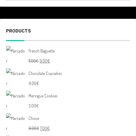
PRODUCTS
French Baguette
11.00
€
9.00
€
Chocolate Cupcakes
9.00
€
Meringue Cookies
3.00
€
Choux
8.00
€
7.00
€