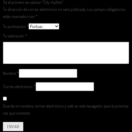
Sé el primero en valorar “City rhythm”
Tu dirección de correo electrónico no será publicada.
Los campos obligatorios
están marcados con
*
Tu puntuación
*
Tu valoración
*
Nombre
*
Correo electrónico
*
Guarda mi nombre, correo electrónico y web en este navegador para la próxima
vez que comente.