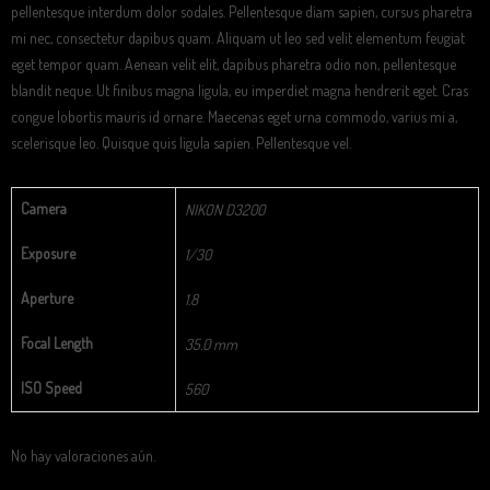
pellentesque interdum dolor sodales. Pellentesque diam sapien, cursus pharetra
mi nec, consectetur dapibus quam. Aliquam ut leo sed velit elementum feugiat
eget tempor quam. Aenean velit elit, dapibus pharetra odio non, pellentesque
blandit neque. Ut finibus magna ligula, eu imperdiet magna hendrerit eget. Cras
congue lobortis mauris id ornare. Maecenas eget urna commodo, varius mi a,
scelerisque leo. Quisque quis ligula sapien. Pellentesque vel.
Camera
NIKON D3200
Exposure
1/30
Aperture
1.8
Focal Length
35.0 mm
ISO Speed
560
No hay valoraciones aún.