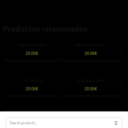
Productos relacionados
Light in the dark
Why so serious?
20.00
€
20.00
€
City rhythm
Morning Lights
20.00
€
20.00
€