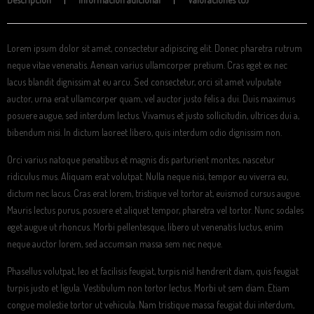
Lorem ipsum dolor sit amet, consectetur adipiscing elit. Donec pharetra rutrum
neque vitae venenatis. Aenean varius ullamcorper pretium. Cras eget ex nec
lacus blandit dignissim at eu arcu. Sed consectetur, orci sit amet vulputate
auctor, urna erat ullamcorper quam, vel auctor justo felis a dui. Duis maximus
posuere augue, sed interdum lectus. Vivamus et justo sollicitudin, ultrices dui a,
bibendum nisi. In dictum laoreet libero, quis interdum odio dignissim non.
Orci varius natoque penatibus et magnis dis parturient montes, nascetur
ridiculus mus. Aliquam erat volutpat. Nulla neque nisi, tempor eu viverra eu,
dictum nec lacus. Cras erat lorem, tristique vel tortor at, euismod cursus augue.
Mauris lectus purus, posuere et aliquet tempor, pharetra vel tortor. Nunc sodales
eget augue ut rhoncus. Morbi pellentesque, libero ut venenatis luctus, enim
neque auctor lorem, sed accumsan massa sem nec neque.
Phasellus volutpat, leo et facilisis feugiat, turpis nisl hendrerit diam, quis feugiat
turpis justo et ligula. Vestibulum non tortor lectus. Morbi ut sem diam. Etiam
congue molestie tortor ut vehicula. Nam tristique massa feugiat dui interdum,