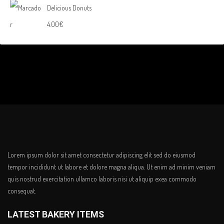
Delicious Donuts
4.00
€
Lorem ipsum dolor sit amet consectetur adipiscing elit sed do eiusmod
tempor incididunt ut labore et dolore magna aliqua. Ut enim ad minim veniam
quis nostrud exercitation ullamco laboris nisi ut aliquip exea commodo
consequat.
LATEST BAKERY ITEMS